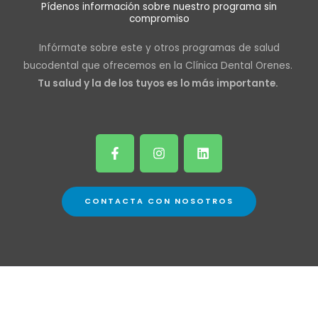
Pídenos información sobre nuestro programa sin
compromiso
Infórmate sobre este y otros programas de salud
bucodental que ofrecemos en la Clínica Dental Orenes.
Tu salud y la de los tuyos es lo más importante.
F
I
L
a
n
i
c
s
n
e
t
k
b
a
e
o
g
d
CONTACTA CON NOSOTROS
o
r
i
k
a
n
-
m
f