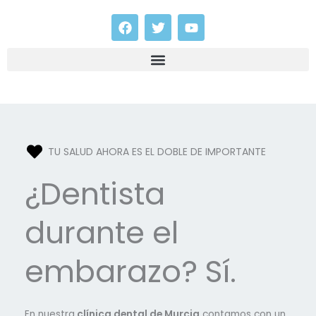
Ir
F
T
Y
al
a
w
o
contenido
c
i
u
e
t
t
b
t
u
o
e
b
o
r
e
k
TU SALUD AHORA ES EL DOBLE DE IMPORTANTE
¿Dentista
durante el
embarazo? Sí.
En nuestra
clínica dental de Murcia
contamos con un