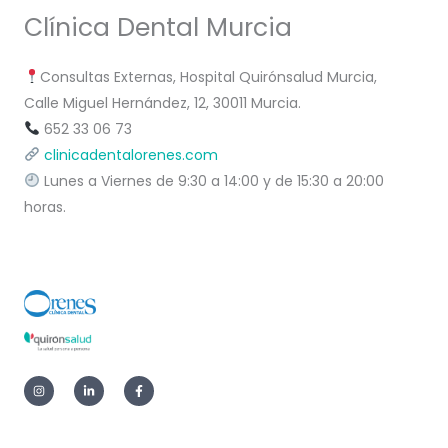
Clínica Dental Murcia
Consultas Externas, Hospital Quirónsalud Murcia,
Calle Miguel Hernández, 12, 30011 Murcia.
652 33 06 73
clinicadentalorenes.com
Lunes a Viernes de 9:30 a 14:00 y de 15:30 a 20:00
horas.
I
L
F
n
i
a
s
n
c
t
k
e
a
e
b
g
d
o
r
i
o