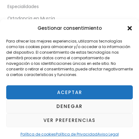
a
n
k
m
-
-
Especialidades
i
f
n
Ortodoncia en Murcia
Gestionar consentimiento
Odontopediatra en Murcia
Para ofrecer las mejores experiencias, utilizamos tecnologías
Implantes dentales en Murcia
como las cookies para almacenar y/o acceder a la información
del dispositivo. El consentimiento de estas tecnologías nos
Blanqueamiento Dental en Murcia
permitirá procesar datos como el comportamiento de
navegación o las identificaciones únicas en este sitio. No
consentir o retirar el consentimiento, puede afectar negativamente
a ciertas características y funciones.
Contacto
Política de privacidad
ACEPTAR
Aviso legal
Política de cookies
DENEGAR
VER PREFERENCIAS
Política de cookies
Política de Privacidad
Aviso Legal
Copyright © 2026 Clínica Dental Orenes